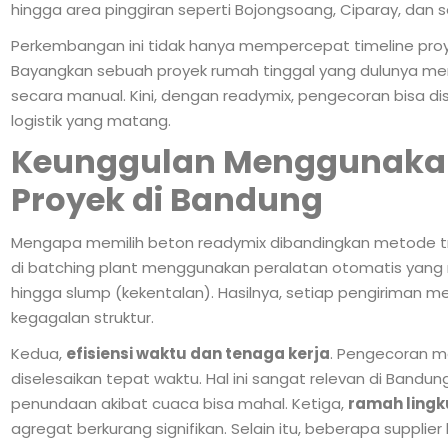
hingga area pinggiran seperti Bojongsoang, Ciparay, dan s
Perkembangan ini tidak hanya mempercepat timeline proye
Bayangkan sebuah proyek rumah tinggal yang dulunya me
secara manual. Kini, dengan readymix, pengecoran bisa d
logistik yang matang.
Keunggulan Menggunakan
Proyek di Bandung
Mengapa memilih beton readymix dibandingkan metode tr
di batching plant menggunakan peralatan otomatis yang 
hingga slump (kekentalan). Hasilnya, setiap pengiriman m
kegagalan struktur.
Kedua,
efisiensi waktu dan tenaga kerja
. Pengecoran me
diselesaikan tepat waktu. Hal ini sangat relevan di Band
penundaan akibat cuaca bisa mahal. Ketiga,
ramah ling
agregat berkurang signifikan. Selain itu, beberapa suppli