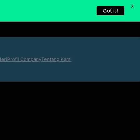
X
Got it!
leri
Profil Company
Tentang Kami