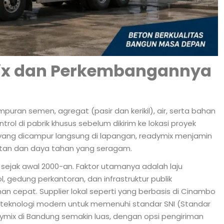
mix dan Perkembangannya
uran semen, agregat (pasir dan kerikil), air, serta bahan
ol di pabrik khusus sebelum dikirim ke lokasi proyek
yang dicampur langsung di lapangan, readymix menjamin
uatan dan daya tahan yang seragam.
ejak awal 2000-an. Faktor utamanya adalah laju
, gedung perkantoran, dan infrastruktur publik
n cepat. Supplier lokal seperti yang berbasis di Cinambo
 teknologi modern untuk memenuhi standar SNI (Standar
dymix di Bandung semakin luas, dengan opsi pengiriman