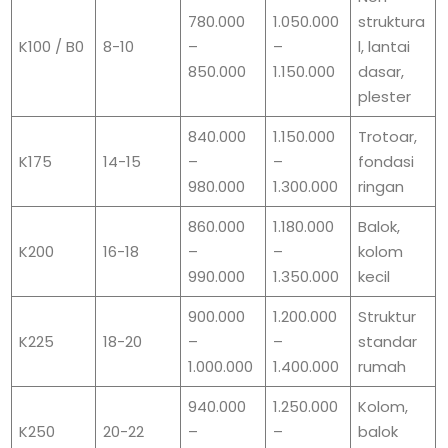
780.000
1.050.000
struktura
K100 / B0
8-10
–
–
l, lantai
850.000
1.150.000
dasar,
plester
840.000
1.150.000
Trotoar,
K175
14-15
–
–
fondasi
980.000
1.300.000
ringan
860.000
1.180.000
Balok,
K200
16-18
–
–
kolom
990.000
1.350.000
kecil
900.000
1.200.000
Struktur
K225
18-20
–
–
standar
1.000.000
1.400.000
rumah
940.000
1.250.000
Kolom,
K250
20-22
–
–
balok