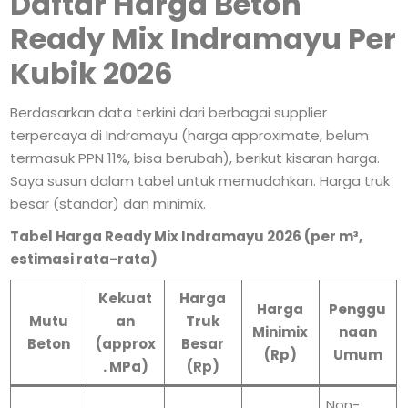
Daftar Harga Beton
Ready Mix Indramayu Per
Kubik 2026
Berdasarkan data terkini dari berbagai supplier
terpercaya di Indramayu (harga approximate, belum
termasuk PPN 11%, bisa berubah), berikut kisaran harga.
Saya susun dalam tabel untuk memudahkan. Harga truk
besar (standar) dan minimix.
Tabel Harga Ready Mix Indramayu 2026 (per m³,
estimasi rata-rata)
Kekuat
Harga
Harga
Penggu
Mutu
an
Truk
Minimix
naan
Beton
(approx
Besar
(Rp)
Umum
. MPa)
(Rp)
Non-