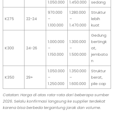
1.050.000
1.450.000
sedang
970.000
1.280.000
Struktur
K275
22-24
–
–
lebih
1.100.000
1.470.000
kuat
Gedung
1.000.000
1.300.000
bertingk
K300
24-26
–
–
at,
1.150.000
1.500.000
jembata
n
1.050.000
1.350.000
Struktur
K350
29+
–
–
berat,
1.250.000
1.600.000
pile cap
Catatan: Harga di atas rata-rata dari beberapa sumber
2026. Selalu konfirmasi langsung ke supplier terdekat
karena bisa berbeda tergantung jarak dan volume.