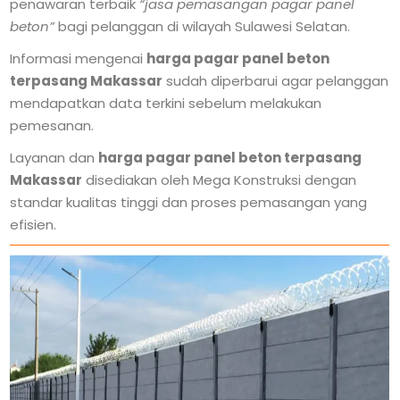
penawaran terbaik
“jasa pemasangan pagar panel
beton”
bagi pelanggan di wilayah Sulawesi Selatan.
Informasi mengenai
harga pagar panel beton
terpasang Makassar
sudah diperbarui agar pelanggan
mendapatkan data terkini sebelum melakukan
pemesanan.
Layanan dan
harga pagar panel beton terpasang
Makassar
disediakan oleh Mega Konstruksi dengan
standar kualitas tinggi dan proses pemasangan yang
efisien.