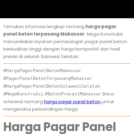
Temukan informasi lengkap tentang
harga pagar
panel beton terpasang Makassar
. Mega Konstruksi
menyediakan layanan pemasangan pagar panel beton
berkualitas tinggi dengan harga kompetitif dan hasil
presisi di seluruh Sulawesi Selatan.
#HargaPagarPanelBetonMakassar
#PagarPanelBetonTerpasangMakassar
#HargaPagarPanelBetonSulawesiSelatan
Baca
#MegaKonstruksi
#BetonPrecastMakassar
referensi tentang
harga pagar panel beton
untuk
mengetahui perbandingan harga.
Harga Pagar Panel