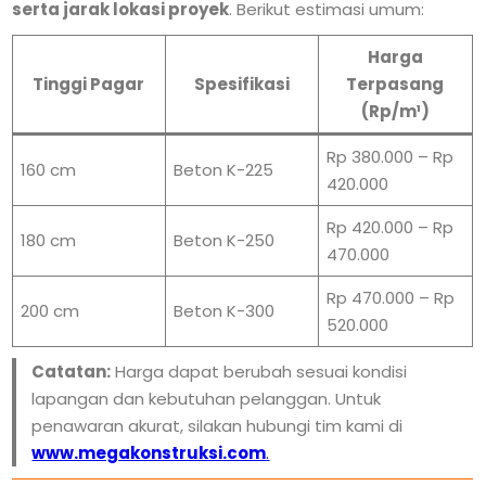
serta jarak lokasi proyek
. Berikut estimasi umum:
Harga
Tinggi Pagar
Spesifikasi
Terpasang
(Rp/m¹)
Rp 380.000 – Rp
160 cm
Beton K-225
420.000
Rp 420.000 – Rp
180 cm
Beton K-250
470.000
Rp 470.000 – Rp
200 cm
Beton K-300
520.000
Catatan:
Harga dapat berubah sesuai kondisi
lapangan dan kebutuhan pelanggan. Untuk
penawaran akurat, silakan hubungi tim kami di
www.megakonstruksi.com
.