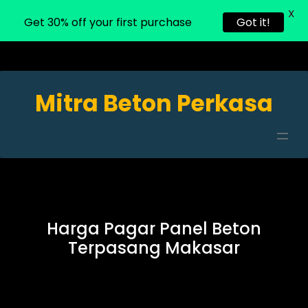
X
Get 30% off your first purchase
Got it!
Mitra Beton Perkasa
Harga Pagar Panel Beton
Terpasang Makasar