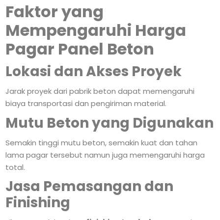
Faktor yang
Mempengaruhi Harga
Pagar Panel Beton
Lokasi dan Akses Proyek
Jarak proyek dari pabrik beton dapat memengaruhi
biaya transportasi dan pengiriman material.
Mutu Beton yang Digunakan
Semakin tinggi mutu beton, semakin kuat dan tahan
lama pagar tersebut namun juga memengaruhi harga
total.
Jasa Pemasangan dan
Finishing