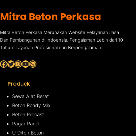
Mitra Beton Perkasa
Mitra Beton Perkasa Merupakan Website Pelayanan Jasa
Dan Pembangunan di Indoensia. Pengalaman Lebih dari 10
Tahun. Layanan Profesional dan Berpengalaman.
Facebook
Twitter
Instagram
YouTube
WhatsApp
Produck
Sewa Alat Berat
Beton Ready Mix
Beton Precast
Pagar Panel
U Ditch Beton