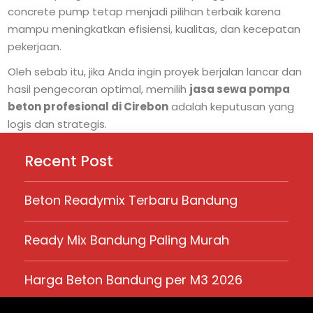
concrete pump tetap menjadi pilihan terbaik karena
mampu meningkatkan efisiensi, kualitas, dan kecepatan
pekerjaan.
Oleh sebab itu, jika Anda ingin proyek berjalan lancar dan
hasil pengecoran optimal, memilih
jasa sewa pompa
beton profesional di Cirebon
adalah keputusan yang
logis dan strategis.
Recent Post
Beton Readymix Terbaru Bandung
Ready Mix Bandung Paling Murah
Harga Beton Bandung per M3 2026