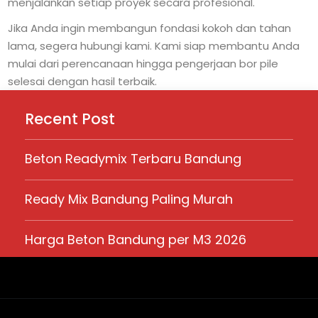
menjalankan setiap proyek secara profesional.
Jika Anda ingin membangun fondasi kokoh dan tahan
lama, segera hubungi kami. Kami siap membantu Anda
mulai dari perencanaan hingga pengerjaan bor pile
selesai dengan hasil terbaik.
Recent Post
Beton Readymix Terbaru Bandung
Ready Mix Bandung Paling Murah
Harga Beton Bandung per M3 2026