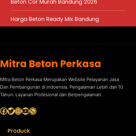
Beton Cor Murah Bandung 2026
Harga Beton Ready Mix Bandung
Mitra Beton Perkasa
Mitra Beton Perkasa Merupakan Website Pelayanan Jasa
Dan Pembangunan di Indoensia. Pengalaman Lebih dari 10
Tahun. Layanan Profesional dan Berpengalaman.
Facebook
Twitter
Instagram
YouTube
WhatsApp
Produck