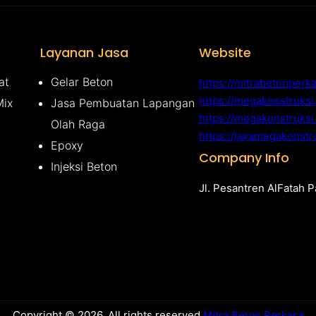
Layanan Jasa
Website
at
Gelar Beton
https://mitrabetonperk
https://megakonstruks
Mix
Jasa Pembuatan Lapangan
https://megakonstruksi
Olah Raga
https://javamegakonstr
Epoxy
Company Info
Injeksi Beton
Jl. Pesantren AlFatah 
Copyright © 2026. All rights reserved.
Mitra Beton Perkasa