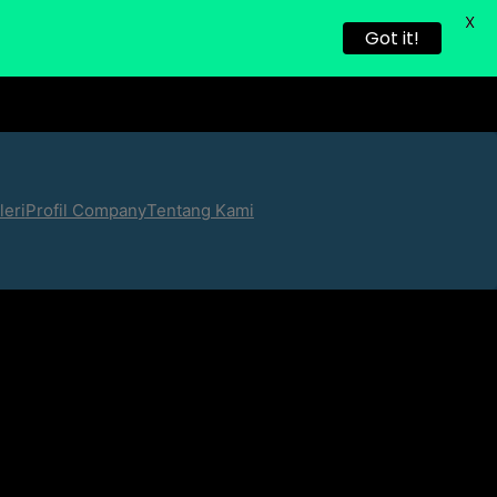
X
Got it!
leri
Profil Company
Tentang Kami