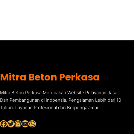
Mitra Beton Perkasa
Mitra Beton Perkasa Merupakan Website Pelayanan Jasa
Dan Pembangunan di Indoensia. Pengalaman Lebih dari 10
Tahun. Layanan Profesional dan Berpengalaman.
Facebook
Twitter
Instagram
YouTube
WhatsApp