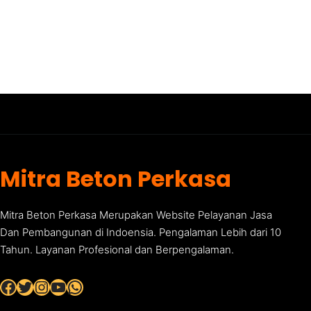
Mitra Beton Perkasa
Mitra Beton Perkasa Merupakan Website Pelayanan Jasa
Dan Pembangunan di Indoensia. Pengalaman Lebih dari 10
Tahun. Layanan Profesional dan Berpengalaman.
Facebook
Twitter
Instagram
YouTube
WhatsApp