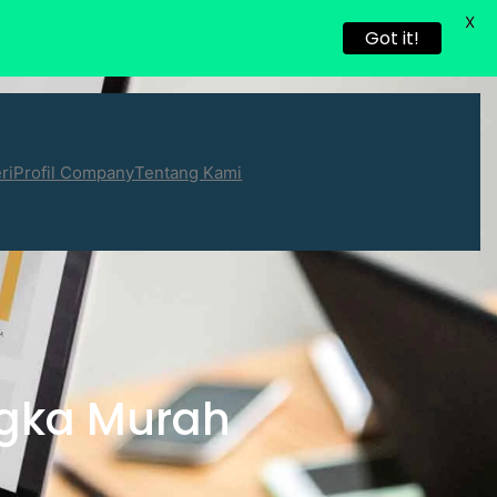
X
Got it!
ri
Profil Company
Tentang Kami
ngka Murah