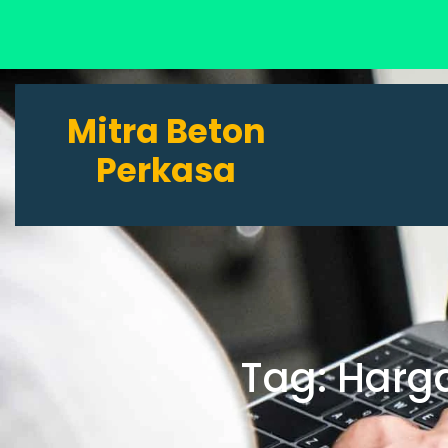
Lewati
ke
Mitra Beton
konten
Perkasa
Tag:
Harg