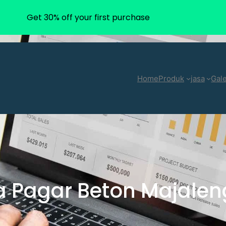
Get 30% off your first purchase
Home
Produk
jasa
Gale
a Pagar Beton Majale