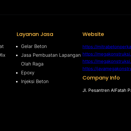
Layanan Jasa
Website
at
Gelar Beton
https://mitrabetonperk
https://megakonstruks
Mix
Jasa Pembuatan Lapangan
https://megakonstruksi
Olah Raga
https://javamegakonstr
Epoxy
Company Info
Injeksi Beton
Jl. Pesantren AlFatah 