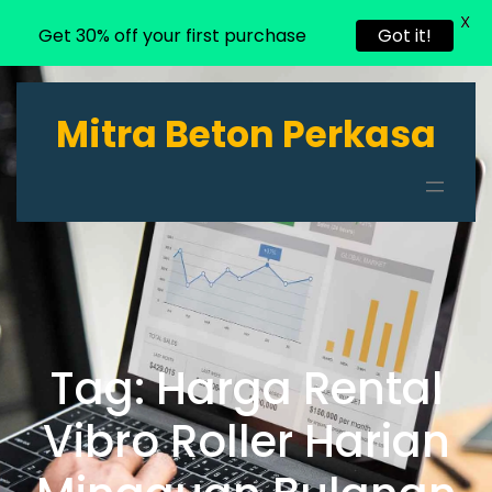
X
Get 30% off your first purchase
Got it!
Lewati
ke
Mitra Beton Perkasa
konten
Tag:
Harga Rental
Vibro Roller Harian