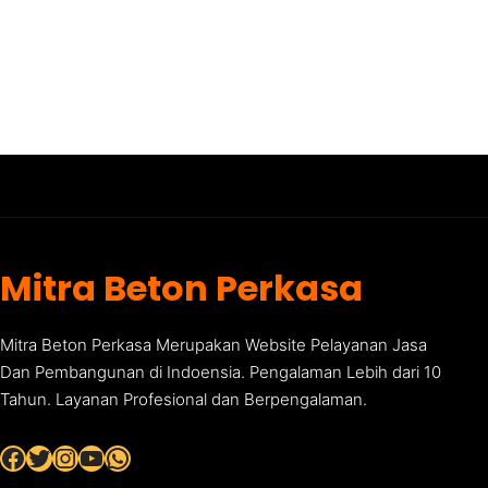
Mitra Beton Perkasa
Mitra Beton Perkasa Merupakan Website Pelayanan Jasa
Dan Pembangunan di Indoensia. Pengalaman Lebih dari 10
Tahun. Layanan Profesional dan Berpengalaman.
Facebook
Twitter
Instagram
YouTube
WhatsApp