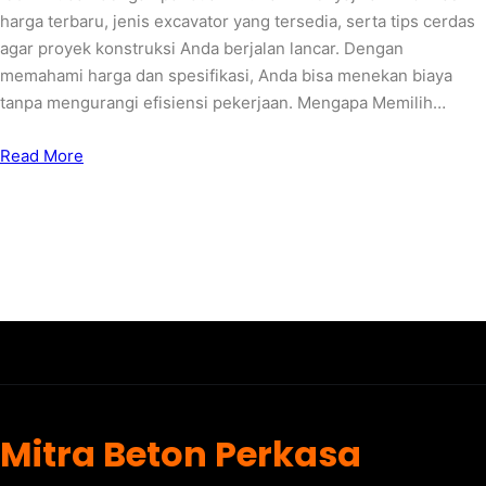
harga terbaru, jenis excavator yang tersedia, serta tips cerdas
agar proyek konstruksi Anda berjalan lancar. Dengan
memahami harga dan spesifikasi, Anda bisa menekan biaya
tanpa mengurangi efisiensi pekerjaan. Mengapa Memilih…
Read More
Mitra Beton Perkasa