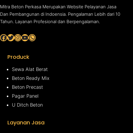
Mitra Beton Perkasa Merupakan Website Pelayanan Jasa
Dan Pembangunan di Indoensia. Pengalaman Lebih dari 10
Tahun. Layanan Profesional dan Berpengalaman.
Facebook
Twitter
Instagram
YouTube
WhatsApp
Produck
Sewa Alat Berat
Beton Ready Mix
Beton Precast
Pagar Panel
U Ditch Beton
Layanan Jasa