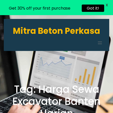
X
Get 30% off your first purchase
Got it!
Lewati
ke
Mitra Beton Perkasa
konten
Tag:
Harga Sewa
Excavator Banten