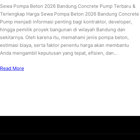
Sewa Pompa Beton 2026 Bandung Concrete Pump Terbaru &
Terlengkap Harga Sewa Pompa Beton 2026 Bandung Concrete
Pump menjadi informasi penting bagi kontraktor, developer,
hingga pemilik proyek bangunan di wilayah Bandung dan
sekitarnya. Oleh karena itu, memahami jenis pompa beton,
estimasi biaya, serta faktor penentu harga akan membantu
Anda mengambil keputusan yang tepat, efisien, dan…
Read More