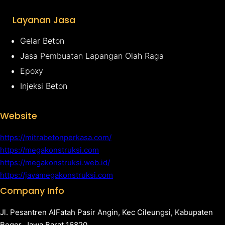
Layanan Jasa
Gelar Beton
Jasa Pembuatan Lapangan Olah Raga
Epoxy
Injeksi Beton
Website
https://mitrabetonperkasa.com/
https://megakonstruksi.com
https://megakonstruksi.web.id/
https://javamegakonstruksi.com
Company Info
Jl. Pesantren AlFatah Pasir Angin, Kec Cileungsi, Kabupaten
Bogor, Jawa Barat 16820