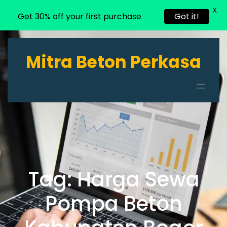
X
Get 30% off your first purchase
Got it!
Lewati
ke
Mitra Beton Perkasa
konten
Tag:
Harga Sewa
Pompa Beton