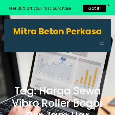
X
Get 30% off your first purchase
Got it!
Lewati
ke
Mitra Beton Perkasa
konten
Tag:
Harga Sewa
Vibro Roller Bogor