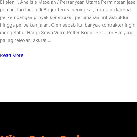
Efisien 1. Analisis Masalah / Pertanyaan Utama Permintaan jasa
pemadatan tanah di Bogor terus meningkat, terutama karena
perkembangan proyek konstruksi, perumahan, infrastruktur,
hingga perbaikan jalan. Oleh sebab itu, banyak kontraktor ingin
mengetahui Harga Sewa Vibro Roller Bogor Per Jam Har yang
paling relevan, akurat,…
Read More