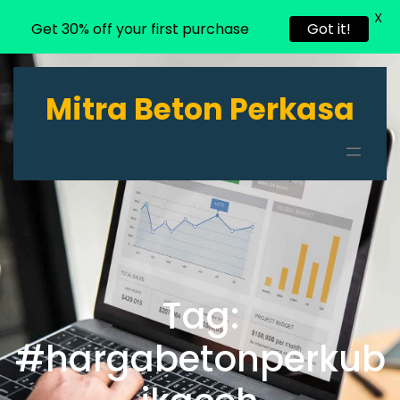
X
Get 30% off your first purchase
Got it!
Lewati
ke
Mitra Beton Perkasa
konten
Tag:
#hargabetonperkub