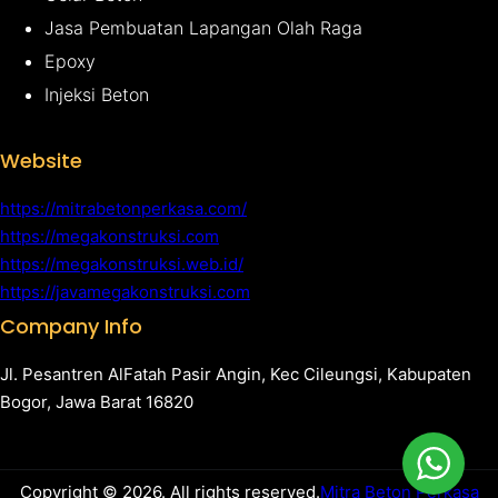
Jasa Pembuatan Lapangan Olah Raga
Epoxy
Injeksi Beton
Website
https://mitrabetonperkasa.com/
https://megakonstruksi.com
https://megakonstruksi.web.id/
https://javamegakonstruksi.com
Company Info
Jl. Pesantren AlFatah Pasir Angin, Kec Cileungsi, Kabupaten
Bogor, Jawa Barat 16820
Copyright © 2026. All rights reserved.
Mitra Beton Perkasa