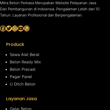
Mitra Beton Perkasa Merupakan Website Pelayanan Jasa
Dan Pembangunan di Indoensia. Pengalaman Lebih dari 10
Tahun. Layanan Profesional dan Berpengalaman.
Facebook
Twitter
Instagram
YouTube
WhatsApp
Produck
Sewa Alat Berat
Beton Ready Mix
Beton Precast
Pagar Panel
U Ditch Beton
Layanan Jasa
Gelar Beton