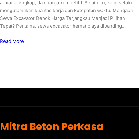
armada lengkap, dan harga kompetitif. Selain itu, kami selalu
mengutamakan kualitas kerja dan ketepatan waktu. Mengapa
Sewa Excavator Depok Harga Terjangkau Menjadi Pilihan
Tepat? Pertama, sewa excavator hemat biaya dibanding…
Read More
Mitra Beton Perkasa