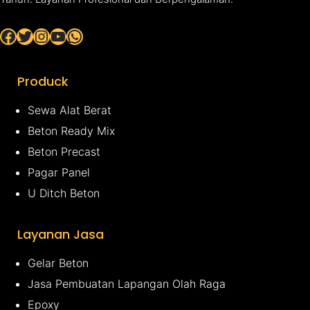
Facebook
Twitter
Instagram
YouTube
WhatsApp
Produck
Sewa Alat Berat
Beton Ready Mix
Beton Precast
Pagar Panel
U Ditch Beton
Layanan Jasa
Gelar Beton
Jasa Pembuatan Lapangan Olah Raga
Epoxy