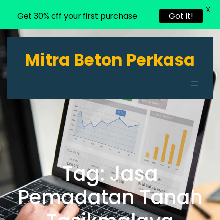
X
Get 30% off your first purchase
Got it!
Lewati
ke
Mitra Beton Perkasa
konten
Tag:
Jasa
Pemadatan Tanah