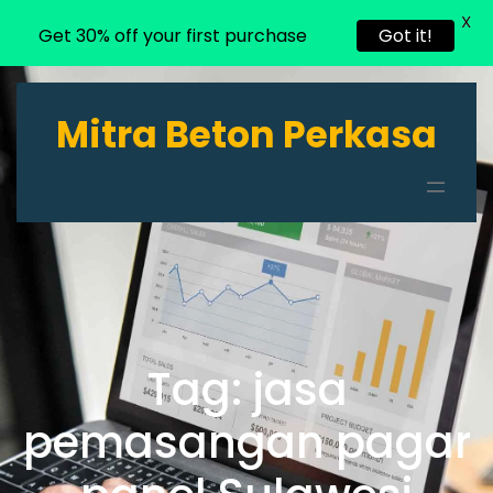
X
Get 30% off your first purchase
Got it!
Lewati
ke
Mitra Beton Perkasa
konten
Tag:
jasa
pemasangan pagar