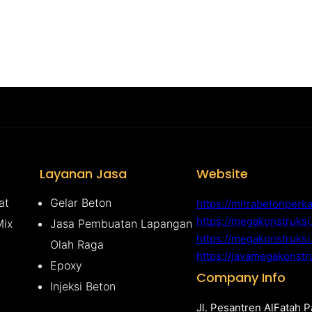
Layanan Jasa
Website
at
Gelar Beton
https://mitrabetonperk
https://megakonstruks
Mix
Jasa Pembuatan Lapangan
https://megakonstruksi
Olah Raga
https://javamegakonstr
Epoxy
Company Info
Injeksi Beton
Jl. Pesantren AlFatah 