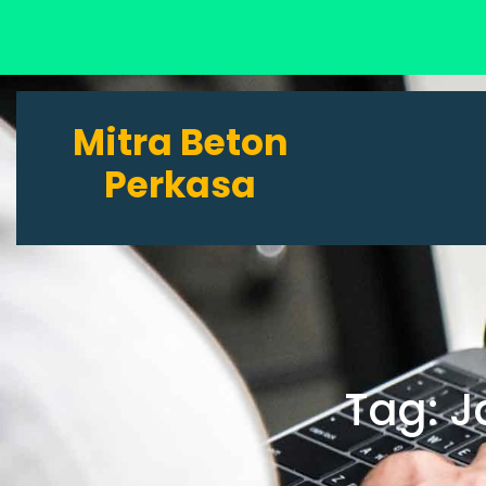
Lewati
ke
Mitra Beton
konten
Perkasa
Tag:
J