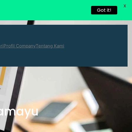
X
Got it!
ri
Profil Company
Tentang Kami
ramayu