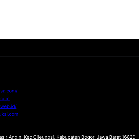
asa.com/
i.com
.web.id/
uksi.com
Pasir Angin, Kec Cileungsi, Kabupaten Bogor, Jawa Barat 16820