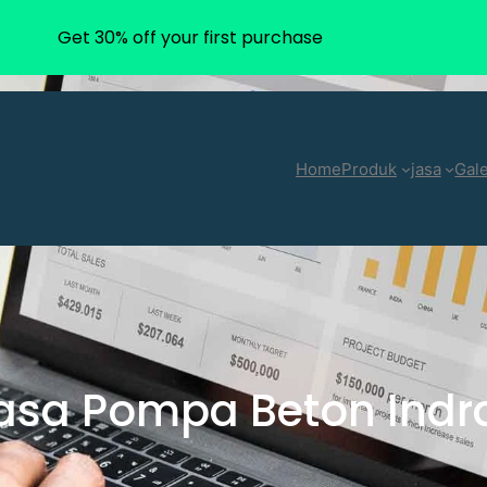
Get 30% off your first purchase
Home
Produk
jasa
Gale
asa Pompa Beton Ind