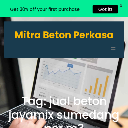
X
Get 30% off your first purchase
Got it!
Lewati
ke
Mitra Beton Perkasa
konten
Tag:
jual beton
jayamix sumedang