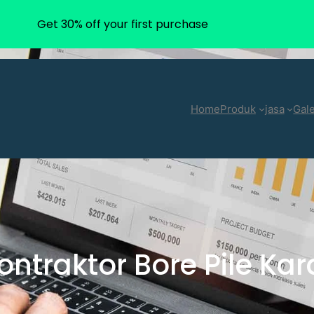
Get 30% off your first purchase
Home
Produk
jasa
Gale
ontraktor Bore Pile K