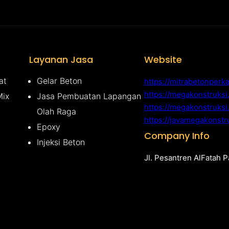
Layanan Jasa
Website
at
Gelar Beton
https://mitrabetonperk
https://megakonstruks
Mix
Jasa Pembuatan Lapangan
https://megakonstruksi
Olah Raga
https://javamegakonstr
Epoxy
Company Info
Injeksi Beton
Jl. Pesantren AlFatah 