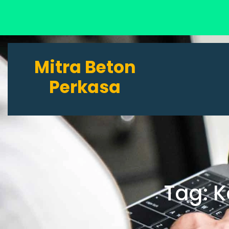
Lewati
ke
Mitra Beton
konten
Perkasa
Tag:
K