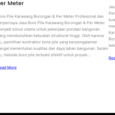
er Meter
Jas
Pem
ore Pile Karawang Borongan & Per Meter Profesional dan
kua
erpercaya Jasa Bore Pile Karawang Borongan & Per Meter
men
enjadi solusi utama untuk pekerjaan pondasi bangunan
Kar
ang membutuhkan kekuatan struktural tinggi. Oleh karena
Bor
tu, pemilihan kontraktor bore pile yang berpengalaman
tek
angat menentukan kualitas dan daya tahan bangunan. Selain
tu, metode bore pile terbukti efektif untuk proyek…
Re
ead More