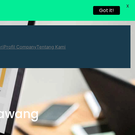
X
Got it!
ri
Profil Company
Tentang Kami
arawang