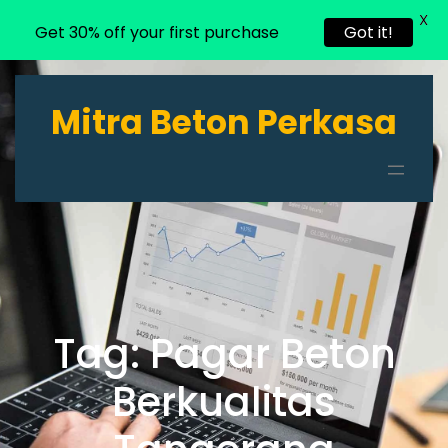
X
Get 30% off your first purchase
Got it!
Lewati
ke
Mitra Beton Perkasa
konten
Tag:
Pagar Beton
Berkualitas