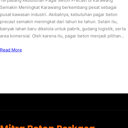
Terpasang Kebutuhan Pagar Beton Precast di Karawang
Semakin Meningkat Karawang berkembang pesat sebagai
pusat kawasan industri. Akibatnya, kebutuhan pagar beton
precast semakin meningkat dari tahun ke tahun. Selain itu,
banyak lahan baru dikelola untuk pabrik, gudang logistik, serta
area komersial. Oleh karena itu, pagar beton menjadi pilihan…
Read More