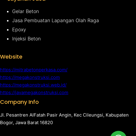
Gelar Beton
Jasa Pembuatan Lapangan Olah Raga
Epoxy
Injeksi Beton
Website
https://mitrabetonperkasa.com/
https://megakonstruksi.com
https://megakonstruksi.web.id/
https://javamegakonstruksi.com
Company Info
Jl. Pesantren AlFatah Pasir Angin, Kec Cileungsi, Kabupaten
Bogor, Jawa Barat 16820