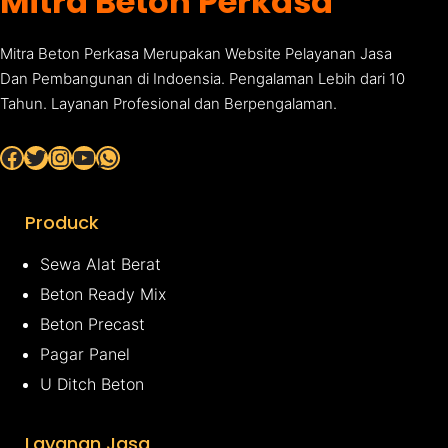
Mitra Beton Perkasa
Mitra Beton Perkasa Merupakan Website Pelayanan Jasa
Dan Pembangunan di Indoensia. Pengalaman Lebih dari 10
Tahun. Layanan Profesional dan Berpengalaman.
Facebook
Twitter
Instagram
YouTube
WhatsApp
Produck
Sewa Alat Berat
Beton Ready Mix
Beton Precast
Pagar Panel
U Ditch Beton
Layanan Jasa