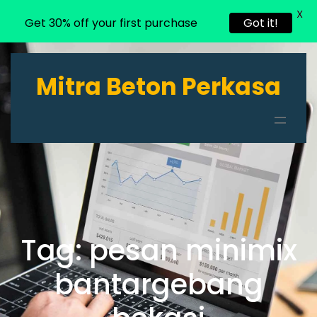
X
Get 30% off your first purchase
Got it!
Lewati
ke
Mitra Beton Perkasa
konten
Tag:
pesan minimix
bantargebang