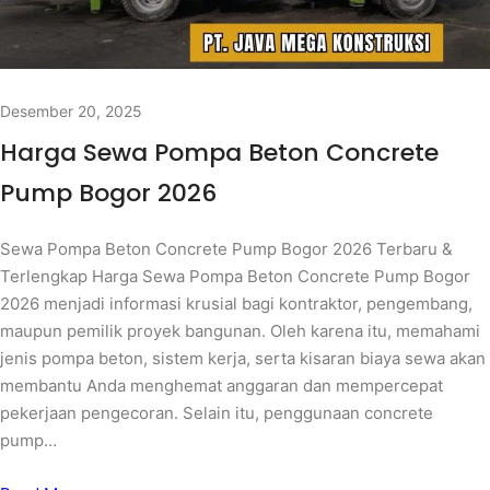
Desember 20, 2025
Harga Sewa Pompa Beton Concrete
Pump Bogor 2026
Sewa Pompa Beton Concrete Pump Bogor 2026 Terbaru &
Terlengkap Harga Sewa Pompa Beton Concrete Pump Bogor
2026 menjadi informasi krusial bagi kontraktor, pengembang,
maupun pemilik proyek bangunan. Oleh karena itu, memahami
jenis pompa beton, sistem kerja, serta kisaran biaya sewa akan
membantu Anda menghemat anggaran dan mempercepat
pekerjaan pengecoran. Selain itu, penggunaan concrete
pump…