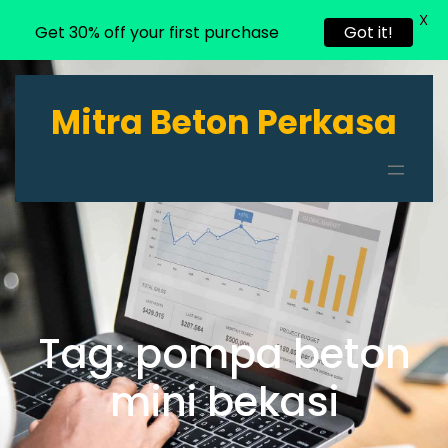
X
Get 30% off your first purchase
Got it!
Lewati
ke
Mitra Beton Perkasa
konten
Tag:
pompa beton
mini bekasi