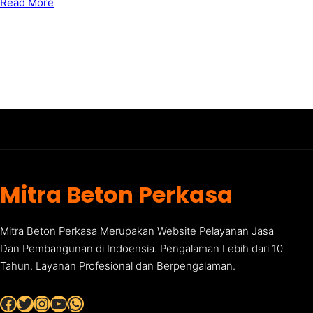
Read More
Mitra Beton Perkasa
Mitra Beton Perkasa Merupakan Website Pelayanan Jasa
Dan Pembangunan di Indoensia. Pengalaman Lebih dari 10
Tahun. Layanan Profesional dan Berpengalaman.
Facebook
Twitter
Instagram
YouTube
WhatsApp