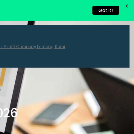
X
Got it!
ri
Profil Company
Tentang Kami
026