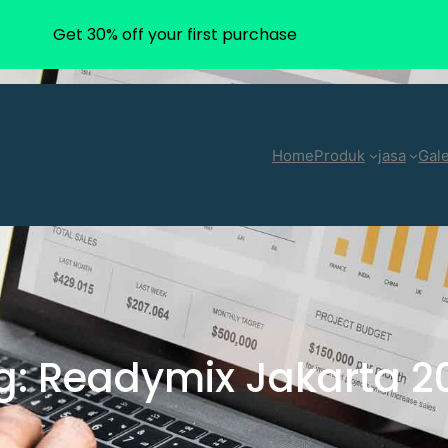
Get 30% off your first purchase
Home
Produk
jasa
Gale
g:
Readymix Jakarta 2