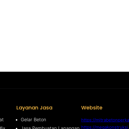
Layanan Jasa
Website
at
Gelar Beton
https://mitrabetonperk
https://megakonstruks
Mix
Jasa Pembuatan Lapangan