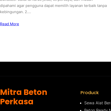
dipahami agar pengguna dapat memilih layanan terbaik tanpa
kebingungan. 2.…
Read More
Mitra Beton
Produck
Perkasa
Sewa Alat Ber
Beton Ready 