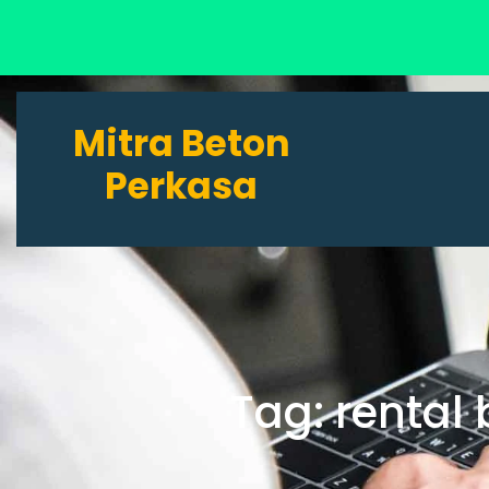
Lewati
ke
Mitra Beton
konten
Perkasa
Tag:
rental