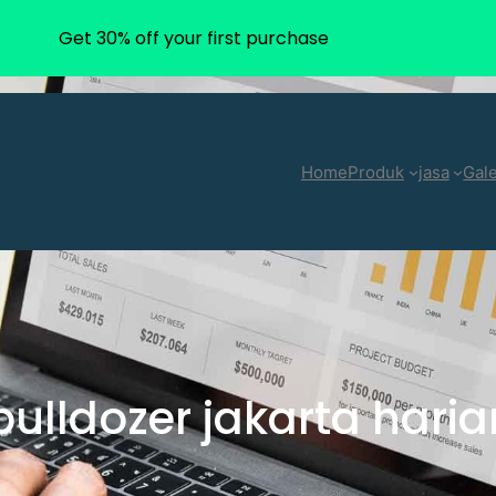
Get 30% off your first purchase
Home
Produk
jasa
Gale
 bulldozer jakarta har