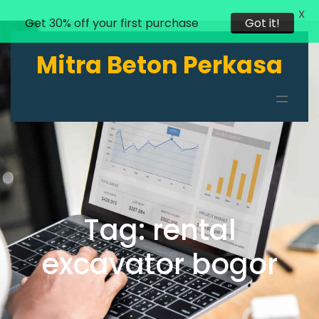
X
Get 30% off your first purchase
Got it!
Lewati
ke
Mitra Beton Perkasa
konten
Tag:
rental
excavator bogor