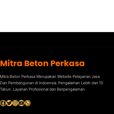
Mitra Beton Perkasa
Mitra Beton Perkasa Merupakan Website Pelayanan Jasa
Dan Pembangunan di Indoensia. Pengalaman Lebih dari 10
Tahun. Layanan Profesional dan Berpengalaman.
Facebook
Twitter
Instagram
YouTube
WhatsApp