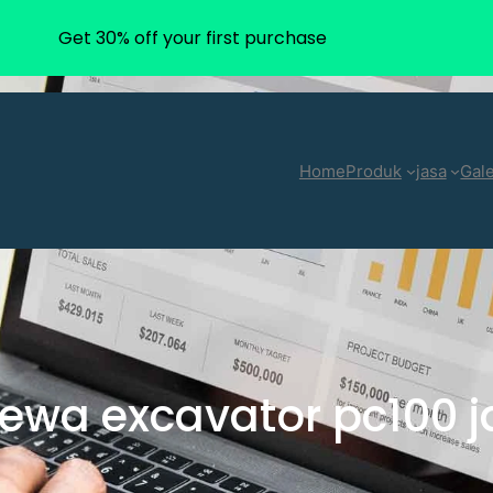
Get 30% off your first purchase
Home
Produk
jasa
Gale
ewa excavator pc100 j