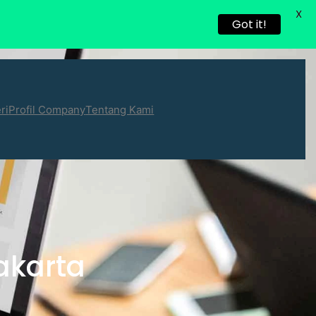
X
Got it!
ri
Profil Company
Tentang Kami
akarta