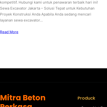
kompetitif. Hubungi kami untuk penawaran terbaik hari ini!
Sewa Excavator Jakarta – Solusi Tepat untuk Kebutuhan
Proyek Konstruksi Anda Apabila Anda sedang mencari
layanan sewa excavator…
Read More
Mitra Beton
Produck
Perkasa