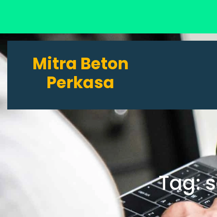
Lewati
ke
Mitra Beton
konten
Perkasa
Tag:
s