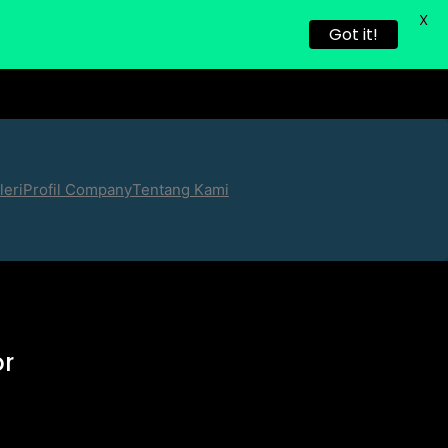
X
Got it!
leri
Profil Company
Tentang Kami
or