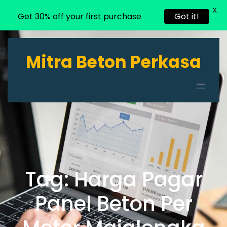
X
Get 30% off your first purchase
Got it!
Lewati
ke
Mitra Beton Perkasa
konten
Tag:
Harga Pagar
Panel Beton Per