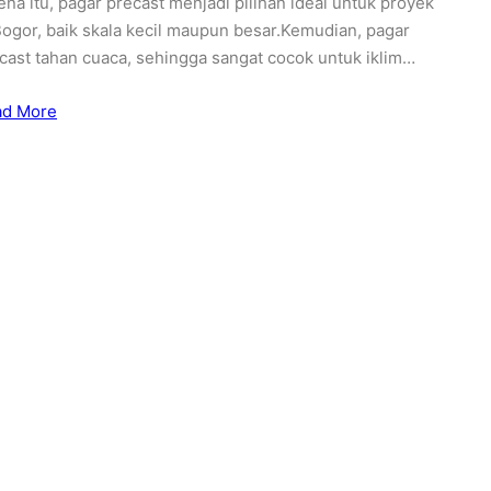
ena itu, pagar precast menjadi pilihan ideal untuk proyek
Bogor, baik skala kecil maupun besar.Kemudian, pagar
cast tahan cuaca, sehingga sangat cocok untuk iklim…
ad More