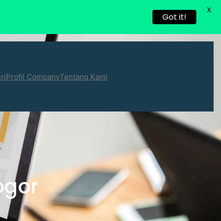
X
Got it!
ri
Profil Company
Tentang Kami
ogor