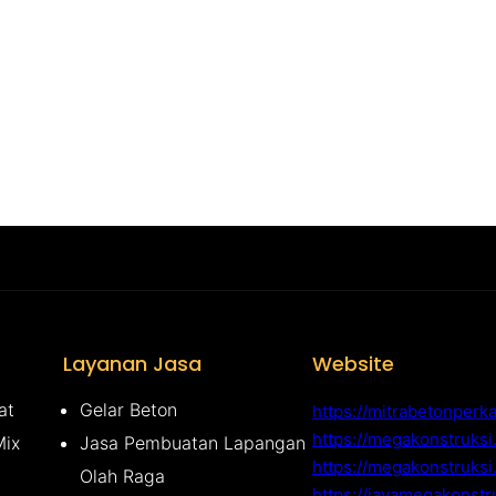
Layanan Jasa
Website
at
Gelar Beton
https://mitrabetonperk
https://megakonstruks
Mix
Jasa Pembuatan Lapangan
https://megakonstruksi
Olah Raga
https://javamegakonstr