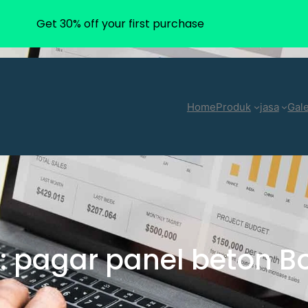
Get 30% off your first purchase
Home
Produk
jasa
Gale
:
pagar panel beton B