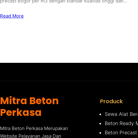
precast Bogor per m3 dengan standar kualitas tinggi dan…
Read More
Mitra Beton
Produck
Perkasa
Sewa Alat Ber
Beton Ready 
Mitra Beton Perkasa Merupakan
Beton Precast
Website Pelayanan Jasa Dan