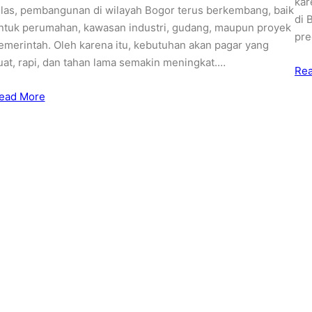
kar
elas, pembangunan di wilayah Bogor terus berkembang, baik
di 
ntuk perumahan, kawasan industri, gudang, maupun proyek
pre
emerintah. Oleh karena itu, kebutuhan akan pagar yang
uat, rapi, dan tahan lama semakin meningkat.…
Re
ead More